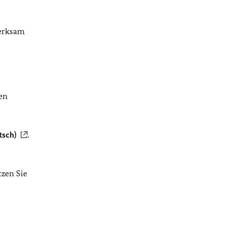
merksam
en
tsch)
.
tzen Sie