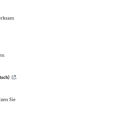
merksam
en
tsch)
.
tzen Sie