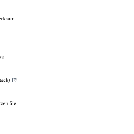
merksam
en
tsch)
.
tzen Sie