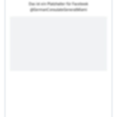
Das ist ein Platzhalter für Facebook
@GermanConsulateGeneralMiami